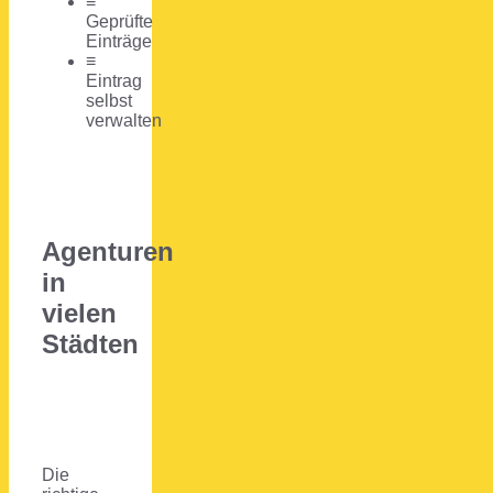
≡
Geprüfte
Einträge
≡
Eintrag
selbst
verwalten
Agenturen
in
vielen
Städten
Die