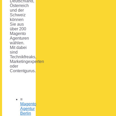
Deutschland,
Österreich
und der
Schweiz
können
Sie aus
über 200
Magento
Agenturen
wählen.
Mit dabei
sind
Technikfreaks,
Marketingexperten
oder
Contentgurus.
≡
Magento
Agentur
Berlin