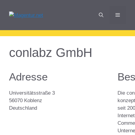
Zum
Inhalt
Menü
springen
conlabz GmbH
Adresse
Bes
Universitätsstraße 3
Die con
56070 Koblenz
konzepti
Deutschland
seit 20
Interne
Commer
Untern