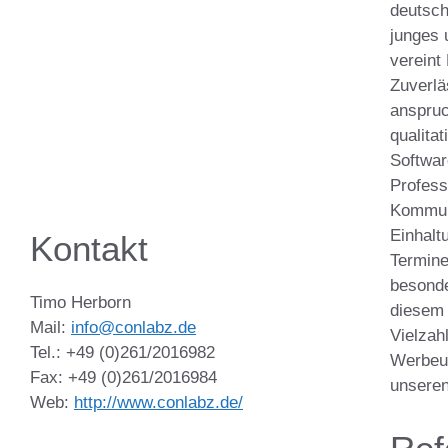
deutsch
junges 
vereint 
Zuverlä
anspruc
qualita
Softwar
Profess
Kommuni
Einhalt
Kontakt
Termine
besonde
Timo Herborn
diesem 
Mail:
info@conlabz.de
Vielzah
Tel.: +49 (0)261/2016982
Werbeu
Fax: +49 (0)261/2016984
unsere
Web:
http://www.conlabz.de/