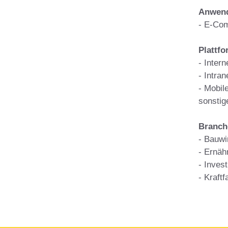
Anwend
- E-Co
Plattf
- Intern
- Intran
- Mobil
sonstig
Branch
- Bauwi
- Ernäh
- Invest
- Kraft