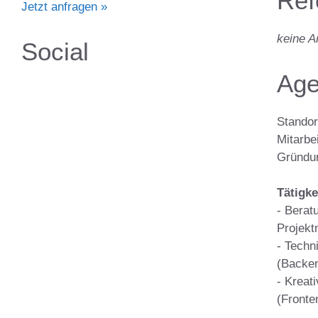
Ref
Jetzt anfragen »
keine 
Social
Age
Standor
Mitarbei
Gründun
Tätigke
- Berat
Projek
- Tech
(Backe
- Kreat
(Fronte