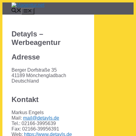
Zum
Inhalt
Menü
springen
Detayls –
Werbeagentur
Adresse
Berger Dorfstraße 35
41189 Mönchengladbach
Deutschland
Kontakt
Markus Engels
Mail:
mail@detayls.de
Tel.: 02166-3995639
Fax: 02166-39956391
Web:
https://www.detayls.de