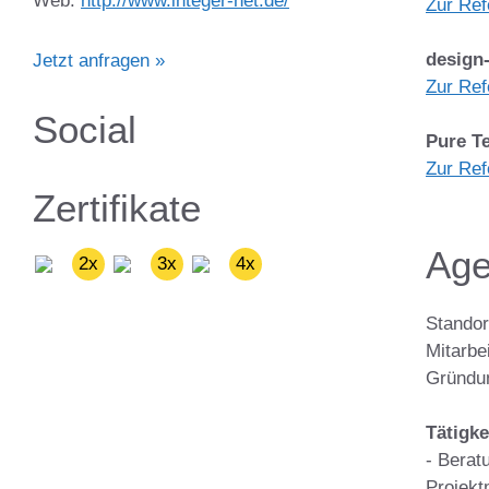
Web:
http://www.integer-net.de/
Zur Ref
design-
Jetzt anfragen »
Zur Ref
Social
Pure T
Zur Ref
Zertifikate
Age
2x
3x
4x
Standor
Mitarbei
Gründun
Tätigke
- Berat
Projek