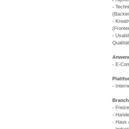
- Tech
(Backe
- Kreat
(Fronte
- Usabil
Qualitä
Anwend
- E-Co
Plattf
- Intern
Branch
- Freize
- Hande
- Haus 