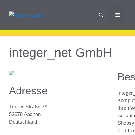
Zum
Inhalt
Menü
springen
integer_net GmbH
Bes
Adresse
integer
Komplet
Trierer Straße 791
Ihren W
52078 Aachen
wir auf
Deutschland
Shopsy
Zertifi