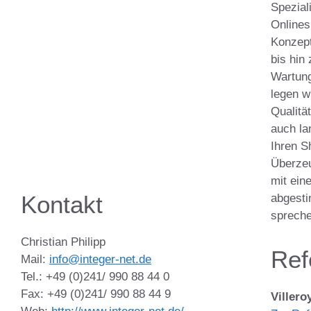
Spezial
Onlines
Konzept
bis hin
Wartun
legen w
Qualitä
auch la
Ihren S
Überzeu
mit ein
Kontakt
abgest
spreche
Christian Philipp
Ref
Mail:
info@integer-net.de
Tel.: +49 (0)241/ 990 88 44 0
Fax: +49 (0)241/ 990 88 44 9
Villero