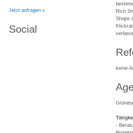
bestens
Jetzt anfragen »
Rich Sn
Shops s
Social
Klickra
verbess
Ref
keine 
Age
Gründun
Tätigke
- Berat
Projek