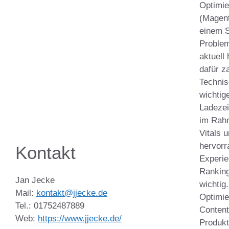
Optimi
(Magent
einem S
Problem
aktuell
dafür z
Technis
wichtig
Ladezei
im Rah
Vitals 
hervorr
Kontakt
Experie
Rankin
Jan Jecke
wichtig
Mail:
kontakt@jjecke.de
Optimie
Tel.: 01752487889
Content
Web:
https://www.jjecke.de/
Produkt