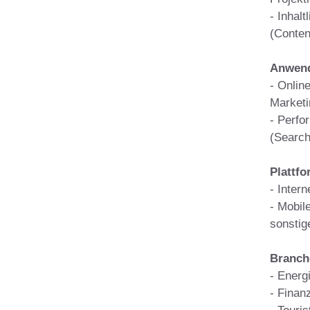
- Inhal
(Conten
Anwend
- Online
Marketi
- Perfo
(Search,
Plattf
- Intern
- Mobil
sonstig
Branch
- Energ
- Finan