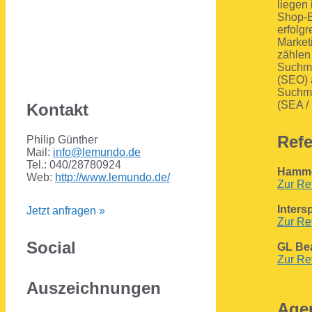
liegen
Shop-E
erfolg
Market
zählen
Suchma
(SEO) 
Suchm
(SEA /
Kontakt
Ref
Philip Günther
Mail:
info@lemundo.de
Tel.: 040/28780924
Hamm
Web:
http://www.lemundo.de/
Zur Re
Inters
Jetzt anfragen »
Zur Re
Social
GL Be
Zur Re
Auszeichnungen
Agen