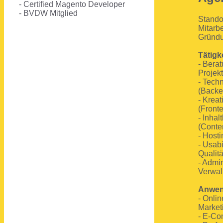
- Certified Magento Developer
- BVDW Mitglied
Stando
Mitarbe
Gründu
Tätigk
- Berat
Proje
- Tech
(Backe
- Krea
(Front
- Inha
(Conte
- Hosti
- Usabil
Qualit
- Admin
Verwal
Anwen
- Onlin
Market
- E-C