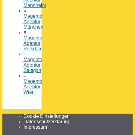
Mannheim
≡
Magento
Agentur
München
≡
Magento
Agentur
Potsdam
≡
Magento
Agentur
Stuttgart
≡
Magento
Agentur
Wien
Cookie Einstellungen
Datenschutzerklärung
Impressum