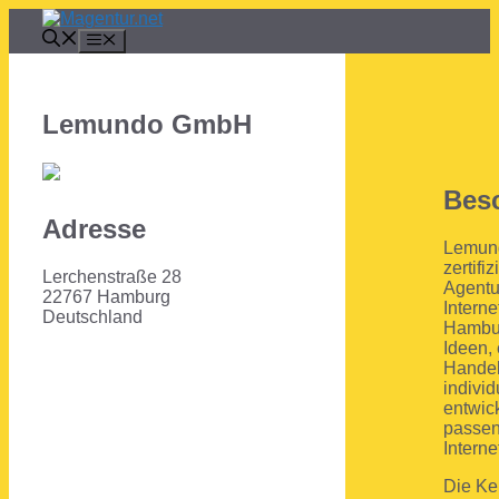
Zum
Inhalt
Menü
springen
Lemundo GmbH
Bes
Adresse
Lemund
zertifi
Lerchenstraße 28
Agentu
22767 Hamburg
Interne
Deutschland
Hambur
Ideen, 
Handel
indivi
entwic
passe
Interne
Die K