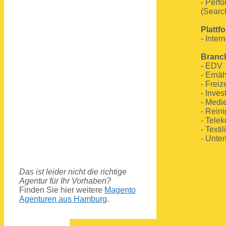
- Perf
(Search
Plattf
- Intern
Branc
- EDV
- Ernä
- Freiz
- Inves
- Medi
- Rein
- Tele
- Texti
- Unter
Das ist leider nicht die richtige
Agentur für Ihr Vorhaben?
Finden Sie hier weitere
Magento
Agenturen aus Hamburg
.