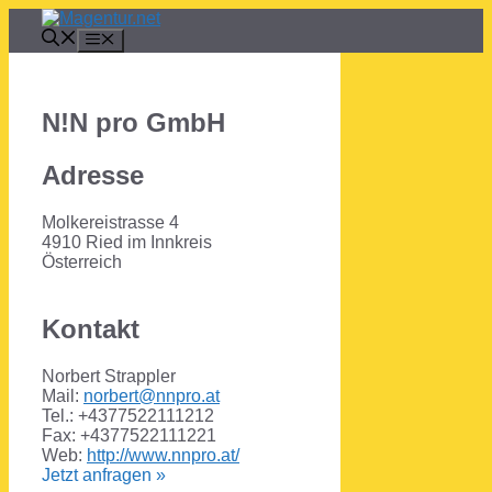
Zum
Inhalt
Menü
springen
N!N pro GmbH
Adresse
Molkereistrasse 4
4910 Ried im Innkreis
Österreich
Kontakt
Norbert Strappler
Mail:
norbert@nnpro.at
Tel.: +4377522111212
Fax: +4377522111221
Web:
http://www.nnpro.at/
Jetzt anfragen »