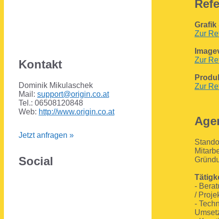
Ref
Grafik
Zur Re
Image
Zur Re
Kontakt
Produ
Dominik Mikulaschek
Zur Re
Mail:
support@origin.co.at
Tel.: 06508120848
Web:
http://www.origin.co.at
Agen
Jetzt anfragen »
Standor
Mitarbe
Social
Gründu
Tätigk
- Bera
/ Proj
- Tech
Umsetz