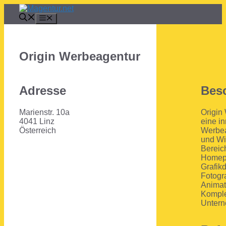
Zum
Inhalt
Menü
springen
Origin Werbeagentur
Adresse
Bes
Marienstr. 10a
Origin
4041 Linz
eine i
Österreich
Werbea
und Wi
Bereic
Homep
Grafik
Fotogra
Animat
Komple
Untern