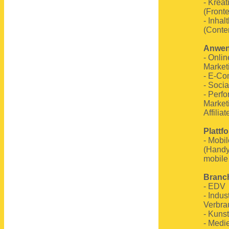
- Krea
(Front
- Inha
(Conte
Anwen
- Onlin
Market
- E-C
- Soci
- Perf
Market
Affiliat
Plattf
- Mobil
(Handy
mobile
Branc
- EDV
- Indust
Verbra
- Kunst
- Medi