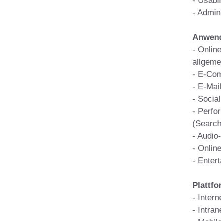
- Usabil
- Admin
Anwend
- Online
allgeme
- E-Co
- E-Mai
- Socia
- Perfo
(Search,
- Audio
- Onli
- Enter
Plattf
- Intern
- Intran