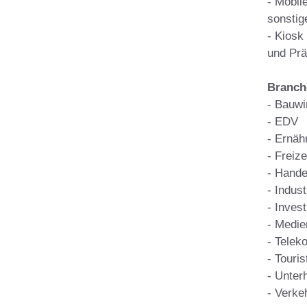
- Mobil
sonstig
- Kiosk
und Prä
Branch
- Bauwi
- EDV
- Ernäh
- Freize
- Hande
- Indus
- Invest
- Medie
- Telek
- Touris
- Unter
- Verke