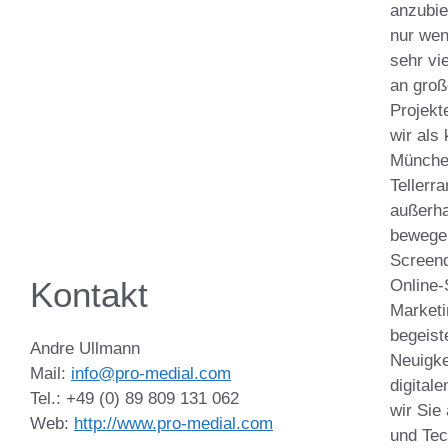
anzubie
nur wen
sehr vi
an groß
Projekt
wir als
Münche
Tellerr
außerha
bewegen
Screend
Kontakt
Online-
Marketin
begeist
Andre Ullmann
Neuigke
Mail:
info@pro-medial.com
digital
Tel.: +49 (0) 89 809 131 062
wir Sie
Web:
http://www.pro-medial.com
und Tec