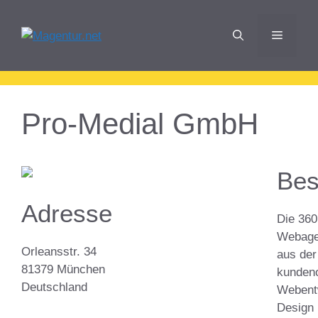
Zum
Inhalt
Menü
springen
Pro-Medial GmbH
Bes
Adresse
Die 360
Webage
Orleansstr. 34
aus der
81379 München
kundeno
Deutschland
Webentw
Design 