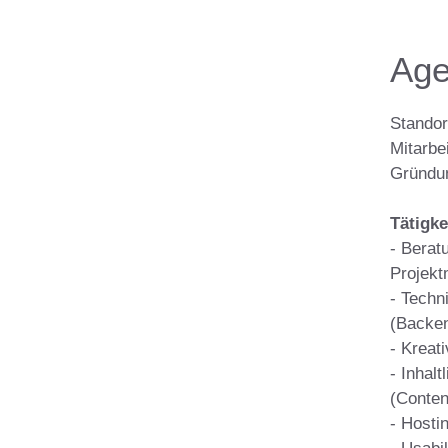
Age
Standor
Mitarbei
Gründun
Tätigke
- Berat
Projek
- Tech
(Backe
- Kreat
- Inhal
(Conten
- Hosti