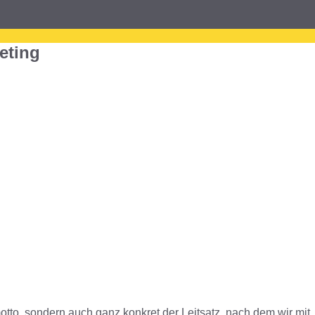
eting
tto, sondern auch ganz konkret der Leitsatz, nach dem wir mit