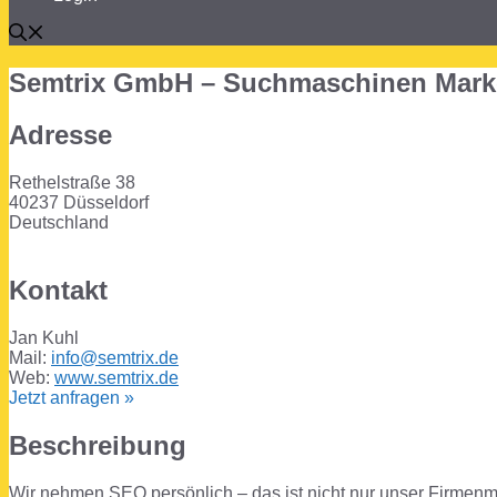
Semtrix GmbH – Suchmaschinen Mark
Adresse
Rethelstraße 38
40237 Düsseldorf
Deutschland
Kontakt
Jan Kuhl
Mail:
info@semtrix.de
Web:
www.semtrix.de
Jetzt anfragen »
Beschreibung
Wir nehmen SEO persönlich – das ist nicht nur unser Firmenmo