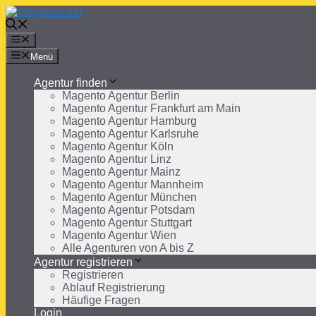
Zum
Inhalt
springen
Menü
Menü
Agentur finden
Magento Agentur Berlin
Magento Agentur Frankfurt am Main
Magento Agentur Hamburg
Magento Agentur Karlsruhe
Magento Agentur Köln
Magento Agentur Linz
Magento Agentur Mainz
Magento Agentur Mannheim
Magento Agentur München
Magento Agentur Potsdam
Magento Agentur Stuttgart
Magento Agentur Wien
Alle Agenturen von A bis Z
Agentur registrieren
Registrieren
Ablauf Registrierung
Häufige Fragen
Login