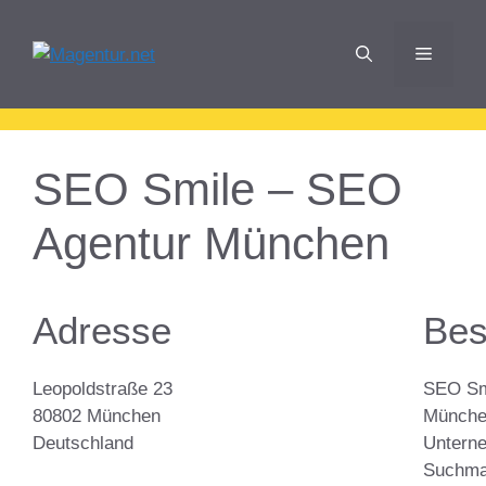
Zum
Inhalt
Menü
springen
SEO Smile – SEO
Agentur München
Adresse
Bes
Leopoldstraße 23
SEO Sm
80802 München
München
Deutschland
Untern
Suchma