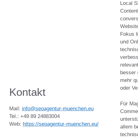
Local S
Content
convers
Website
Fokus l
und Onl
technis
verbess
relevan
besser 
mehr qu
oder Ve
Kontakt
Für Mag
Mail:
info@seoagentur-muenchen.eu
Commer
Tel.: +49 89 24883004
unterst
Web:
https://seoagentur-muenchen.eu/
allem b
technis