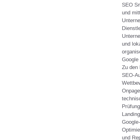
SEO Smi
und mit
Unterne
Dienstl
Untern
und loka
organis
Google
Zu den 
SEO-Au
Wettbe
Onpage
technis
Prüfung
Landing
Google-
Optimie
und Rep