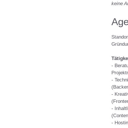
keine 
Age
Standor
Gründun
Tätigke
- Berat
Projek
- Tech
(Backe
- Kreat
(Fronte
- Inhal
(Conten
- Hosti