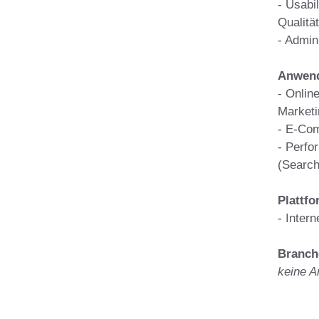
- Usabil
Qualitä
- Admin
Anwend
- Online
Marketi
- E-Co
- Perfo
(Search,
Plattf
- Intern
Branch
keine 