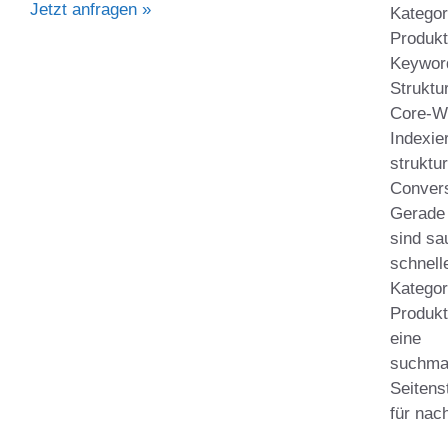
Jetzt anfragen »
Kategor
Produkt
Keyword
Struktur
Core-We
Indexie
struktu
Convers
Gerade
sind sa
schnell
Kategor
Produkt
eine
suchma
Seitens
für nach