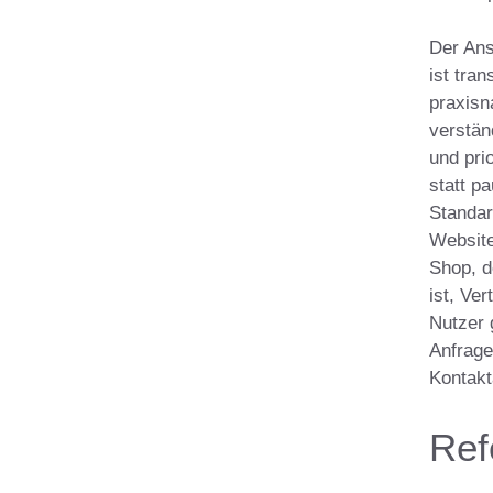
Der An
ist tra
praxisn
verstän
und pri
statt p
Standar
Website
Shop, d
ist, Ve
Nutzer 
Anfrage
Kontakt
Ref