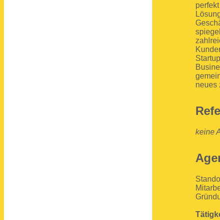
perfekt
Lösung
Geschä
spiegel
zahlre
Kunden
Startup
Busine
gemein
neues 
Ref
keine 
Agen
Stando
Mitarbe
Gründu
Tätigk