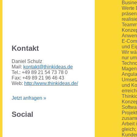
Busine
Werte D
präsen
realisi
Teammi
Konzep
Anwend
E-Comm
und Ei
Kontakt
Wir wäh
nur um
Daniel Schulz
Techno
Mail:
kontakt@thinkideas.de
Magent
Tel.: +49 89 21 54 73 78 0
Angula
Fax: +49 89 21 96 46 43
Umsetz
Web:
http://www.thinkideas.de/
und Ko
erreich
Thinki
Jetzt anfragen »
Konzep
Softwa
Social
Projek
zusamm
Arbeit 
gleich;
Kunden