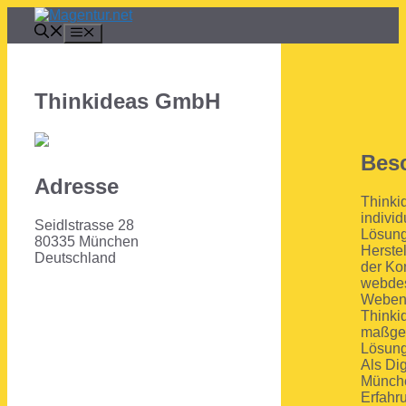
Zum
Inhalt
Menü
springen
Thinkideas GmbH
Bes
Adresse
Thinki
individ
Seidlstrasse 28
Lösung
80335 München
Herste
Deutschland
der Ko
webdes
Webent
Thinki
maßges
Lösung
Als Dig
Münche
Erfahr